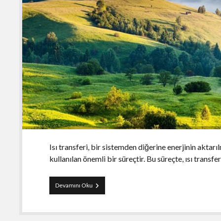
Isı transferi, bir sistemden diğerine enerjinin akta
kullanılan önemli bir süreçtir. Bu süreçte, ısı transf
Isı
Devamını Oku
Transfer
Cihazları:
Düşük
Basınçlı