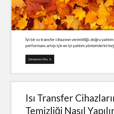
İyi bir ısı transfer cihazının verimliliği, doğru yalıtı
performans artışı için en iyi yalıtım yöntemlerini 
Isı
Devamını Oku
Transfer
Cihazlarında
En
İyi
Yalıtım
Yöntemleri
Isı Transfer Cihazlar
Temizliği Nasıl Yapılı