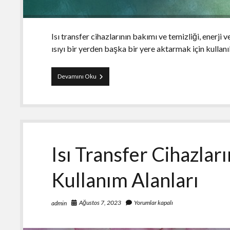
Isı transfer cihazlarının bakımı ve temizliği, enerji v
ısıyı bir yerden başka bir yere aktarmak için kullanı
Isı
Devamını Oku
Transfer
Cihazlarının
Bakımı
ve
Temizliği
Nasıl
Yapılır?
Isı Transfer Cihazları
Kullanım Alanları
Ağustos 7, 2023
Yorumlar kapalı
admin