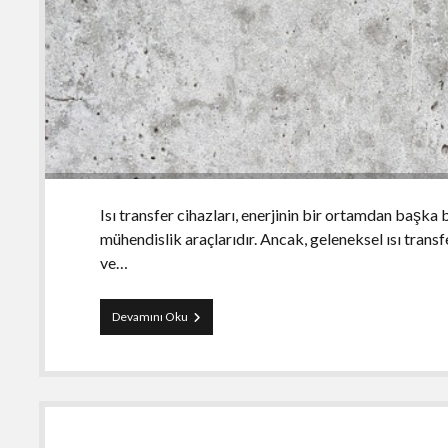
Isı transfer cihazları, enerjinin bir ortamdan başka
mühendislik araçlarıdır. Ancak, geleneksel ısı transf
ve…
Isı
Devamını Oku
Transfer
Cihazları
ve
Çevreci
Alternatifler