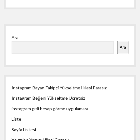
Yan
Ara
Menü
Ara
Instagram Bayan Takipçi Yükseltme Hilesi Parasız
Instagram Beğeni Yükseltme Ücretsiz
instagram gizli hesap görme uygulaması
Liste
Sayfa Listesi
Youtube Yorum Hilesi Gerçek