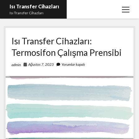
Isı Transfer Cihazları
menüy
Isı Transfer Cihazları
aç
Instagram Bayan Takipçi Yükseltme Hilesi Parasız
Isı Transfer Cihazları:
Instagram Beğeni Yükseltme Ücretsiz
Termosifon Çalışma Prensibi
instagram gizli hesap görme uygulaması
Liste
Ağustos 7, 2023
Yorumlar kapalı
admin
Sayfa Listesi
Youtube Yorum Hilesi Gerçek