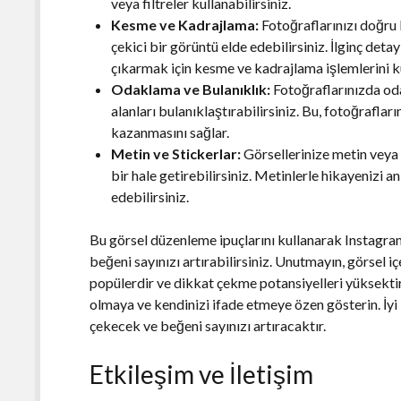
veya filtreler kullanabilirsiniz.
Kesme ve Kadrajlama:
Fotoğraflarınızı doğru 
çekici bir görüntü elde edebilirsiniz. İlginç det
çıkarmak için kesme ve kadrajlama işlemlerini ku
Odaklama ve Bulanıklık:
Fotoğraflarınızda od
alanları bulanıklaştırabilirsiniz. Bu, fotoğrafla
kazanmasını sağlar.
Metin ve Stickerlar:
Görsellerinize metin veya s
bir hale getirebilirsiniz. Metinlerle hikayenizi an
edebilirsiniz.
Bu görsel düzenleme ipuçlarını kullanarak Instagram 
beğeni sayınızı artırabilirsiniz. Unutmayın, görsel i
popülerdir ve dikkat çekme potansiyelleri yüksektir.
olmaya ve kendinizi ifade etmeye özen gösterin. İyi b
çekecek ve beğeni sayınızı artıracaktır.
Etkileşim ve İletişim