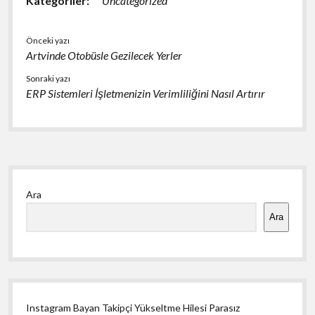
Kategoriler:
Uncategorized
Önceki yazı
Artvinde Otobüsle Gezilecek Yerler
Sonraki yazı
ERP Sistemleri İşletmenizin Verimliliğini Nasıl Artırır
Yan
Ara
Menü
Ara
Instagram Bayan Takipçi Yükseltme Hilesi Parasız