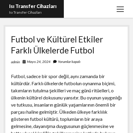
Isı Transfer Cihazları
menüy
Isı Transfer Cihazları
aç
Instagram Bayan Takipçi Yükseltme Hilesi Parasız
Futbol ve Kültürel Etkiler
Instagram Beğeni Yükseltme Ücretsiz
Farklı Ülkelerde Futbol
instagram gizli hesap görme uygulaması
Liste
Mayıs 24, 2024
Yorumlar kapalı
admin
Sayfa Listesi
Futbol, sadece bir spor değil, aynı zamanda bir
Youtube Yorum Hilesi Gerçek
kültürdür. Farklı ülkelerde futbolun oynanma biçimi,
takımların tutulma şekilleri ve maç günü ritüelleri, o
ülkenin kültürel dokusunu yansıtır. Bu oyunun yaygınlığı
ve tutkusu, insanların günlük yaşamlarının önemli bir
parçası haline gelmiştir. Ülkeden ülkeye farklılık
gösteren futbol kültürü, toplumların bir araya
gelmesine, dayanışma duygusunun güçlenmesine ve