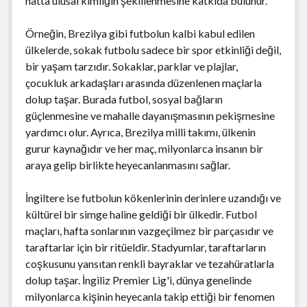
hatta ulusal kimliğin şekillenmesine katkıda bulunur.
Örneğin, Brezilya gibi futbolun kalbi kabul edilen
ülkelerde, sokak futbolu sadece bir spor etkinliği değil,
bir yaşam tarzıdır. Sokaklar, parklar ve plajlar,
çocukluk arkadaşları arasında düzenlenen maçlarla
dolup taşar. Burada futbol, sosyal bağların
güçlenmesine ve mahalle dayanışmasının pekişmesine
yardımcı olur. Ayrıca, Brezilya milli takımı, ülkenin
gurur kaynağıdır ve her maç, milyonlarca insanın bir
araya gelip birlikte heyecanlanmasını sağlar.
İngiltere ise futbolun kökenlerinin derinlere uzandığı ve
kültürel bir simge haline geldiği bir ülkedir. Futbol
maçları, hafta sonlarının vazgeçilmez bir parçasıdır ve
taraftarlar için bir ritüeldir. Stadyumlar, taraftarların
coşkusunu yansıtan renkli bayraklar ve tezahüratlarla
dolup taşar. İngiliz Premier Lig'i, dünya genelinde
milyonlarca kişinin heyecanla takip ettiği bir fenomen