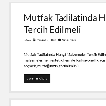
Mutfak Tadilatinda 
Tercih Edilmeli
Temmuz 2, 2026
Yorum Bırak
admin
Mutfak Tadilatında Hangi Malzemeler Tercih Edilme
malzemeler, hem estetik hem de fonksiyonellik açı
seçmek, mutfağınızın görünümünü…
Mutfak
Devamını Oku
Tadilatinda
Hangi
Malzemeler
Tercih
Edilmeli