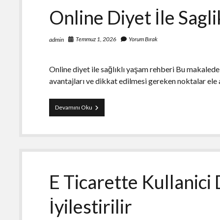
Online Diyet İle Sagl
Temmuz 1, 2026
Yorum Bırak
admin
Online diyet ile sağlıklı yaşam rehberi Bu makalede, 
avantajları ve dikkat edilmesi gereken noktalar ele 
Online
Devamını Oku
Diyet
İle
Saglikli
Yasam
Rehberi
E Ticarette Kullanici
İyilestirilir