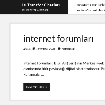
Isı Transfer Cihazları
Instagram Bayan Takipç
Isı Transfer Cihazları
Youtube Yorum Hilesi
Isı
internet forumları
Transfer
Cihazları
Temmuz 6, 2026
Yorum Bırak
admin
İnternet Forumları: Bilgi Alışverişinin Merkezi web t
alanlarında fikir paylaştığı dijital platformlardur. 
kullanıcılar…
internet
Devamını Oku
forumları