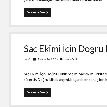
Guvenlik
Devamını Oku
Etiketi
Cesitlerinin
Karsilastirmasi
Sac Ekimi İcin Dogru 
Haziran 14, 2026
Yorum Bırak
admin
Saç Ekimi İçin Doğru Klinik Seçimi Saç ekimi, kişile
süreçtir. Doğru klinik seçimi, başarılı bir sonuç içi
Sac
Devamını Oku
Ekimi
İcin
Dogru