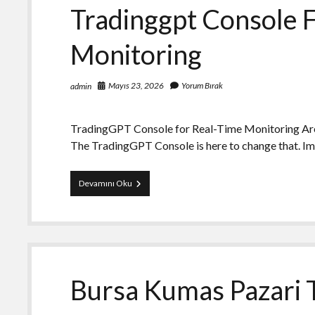
High
Tradinggpt Console 
Demand
Monitoring
Mayıs 23, 2026
Yorum Bırak
admin
TradingGPT Console for Real-Time Monitoring Are y
The TradingGPT Console is here to change that. I
Tradinggpt
Devamını Oku
Console
For
Real
Time
Monitoring
Bursa Kumas Pazari T