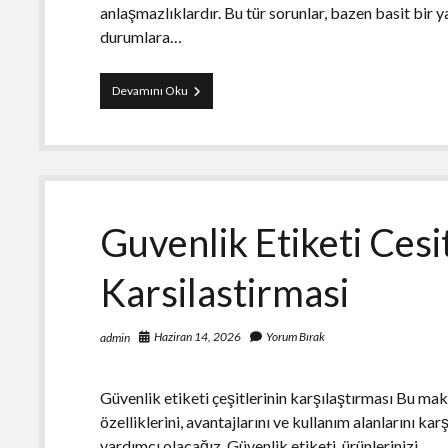
anlaşmazlıklardır. Bu tür sorunlar, bazen basit bir
durumlara…
Gayrimenkul
Devamını Oku
Uyusmazliklari
Guvenlik Etiketi Cesi
Karsilastirmasi
Haziran 14, 2026
Yorum Bırak
admin
Güvenlik etiketi çeşitlerinin karşılaştırması Bu maka
özelliklerini, avantajlarını ve kullanım alanlarını k
yardımcı olacağız. Güvenlik etiketi, ürünlerinizi…