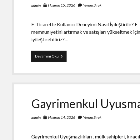
Haziran 15, 2026
Yorum Bırak
admin
E-Ticarette Kullanıcı Deneyimi Nasıl İyileştirilir? E-
memnuniyetini artırmak ve satışları yükseltmek için 
iyileştirebiliriz?…
E
Devamını Oku
Ticarette
Kullanici
Deneyimi
Nasil
İyilestirilir
Gayrimenkul Uyusmaz
Haziran 14, 2026
Yorum Bırak
admin
Gayrimenkul Uyuşmazlıkları , mülk sahipleri, kiracıl