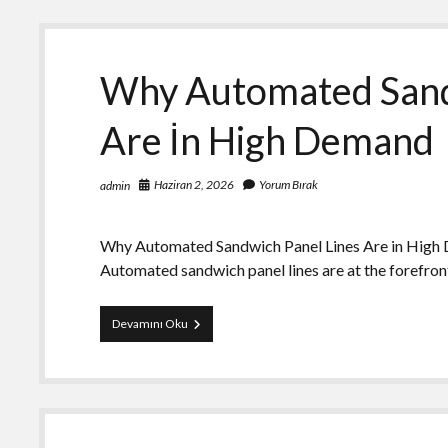
Klinik
Secimi
Why Automated Sand
Are İn High Demand
Haziran 2, 2026
Yorum Bırak
admin
Why Automated Sandwich Panel Lines Are in High D
Automated sandwich panel lines are at the forefron
Why
Devamını Oku
Automated
Sandwich
Panel
Lines
Are
İn