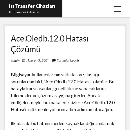
Isı Transfer Cihazları
menüy
Isı Transfer Cihazları
aç
Instagram Bayan Takipçi Yükseltme Hilesi Parasız
Ace.Oledb.12.0 Hatası
Instagram Beğeni Yükseltme Ücretsiz
Çözümü
instagram gizli hesap görme uygulaması
Liste
Haziran 3, 2024
Yorumlar kapalı
admin
Sayfa Listesi
Bilgisayar kullanıcılarının sıklıkla karşılaştığı
Youtube Yorum Hilesi Gerçek
sorunlardan biri, “Ace.Oledb.12.0 Hatası” olabilir. Bu
hatayla karşılaşanlar, genellikle ne yapacaklarını
bilemezler ve çözüm arayışına girerler. Ancak
endişelenmeyin, bu makalede sizlere Ace.Oledb.12.0
Hatası'nı çözmenin yollarını adım adım anlatacağım.
İlk olarak, bu hatanın neden kaynaklandığını anlamak