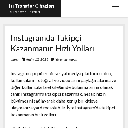
Isı Transfer Cihazları
menüy
Isı Transfer Cihazları
aç
Instagram Bayan Takipçi Yükseltme Hilesi Parasız
Instagramda Takipçi
Instagram Beğeni Yükseltme Ücretsiz
Kazanmanın Hızlı Yolları
instagram gizli hesap görme uygulaması
Liste
Aralık 12, 2023
Yorumlar kapalı
admin
Sayfa Listesi
Instagram, popüler bir sosyal medya platformu olup,
Youtube Yorum Hilesi Gerçek
kullanıcıların fotoğraf ve videolarını paylaşmalarına ve
diğer kullanıcılarla etkileşimde bulunmalarına olanak
tanır. Instagram'da takipçi kazanmak, hesabınızın
büyümesini sağlayarak daha geniş bir kitleye
ulaşmanıza yardımcı olabilir. İşte Instagram'da takipçi
kazanmanın hızlı yolları.