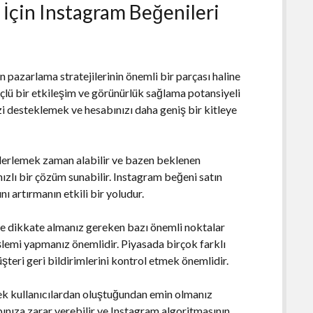
 İçin Instagram Beğenileri
n pazarlama stratejilerinin önemli bir parçası haline
üçlü bir etkileşim ve görünürlük sağlama potansiyeli
izi desteklemek ve hesabınızı daha geniş bir kitleye
 ilerlemek zaman alabilir ve bazen beklenen
ızlı bir çözüm sunabilir. Instagram beğeni satın
ını artırmanın etkili bir yoludur.
e dikkate almanız gereken bazı önemli noktalar
a işlemi yapmanız önemlidir. Piyasada birçok farklı
üşteri geri bildirimlerini kontrol etmek önemlidir.
çek kullanıcılardan oluştuğundan emin olmanız
bınıza zarar verebilir ve Instagram algoritmasının