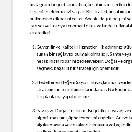
Instagram beğeni satın alma, hesabınızın içerikleri
beğeniler eklemenizi sağlar. Bu strateji, hesabınızı
kullanıcının dikkatini çeker. Ancak, doğru beğeni sa
İşte sosyal medya fenomeni olma yolunda kullanabi
stratejileri:
Güvenilir ve Kaliteli Hizmetler: İlk adımınız, güv
sunan bir sağlayıcı bulmak olmalıdır. Sahte veya
hesabınızın itibarını zedeleyebilir. Doğal ve or
seçmek, başarılı bir strateji için önemlidir.
Hedeflenen Beğeni Sayısı: İhtiyaçlarınızı belirl
stratejinizin temel unsurlarındandır. Ne kadar be
bir planlama yapabilirsiniz.
Yavaş ve Doğal Teslimat: Beğenilerin yavaş ve d
algoritmasının şüphelenmesini engeller. Ani ve b
algılanmasına ve cezalandırılmasına yol açabilir.
teslimat hızı seçmeniz önemlidir.