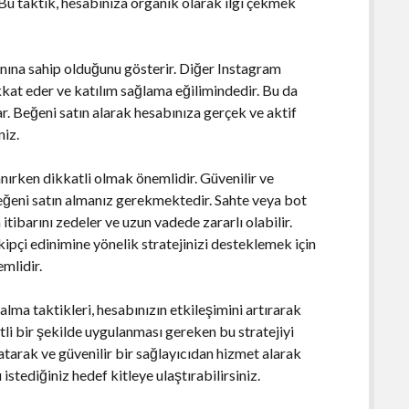
. Bu taktik, hesabınıza organik olarak ilgi çekmek
anına sahip olduğunu gösterir. Diğer Instagram
ikkat eder ve katılım sağlama eğilimindedir. Bu da
r. Beğeni satın alarak hesabınıza gerçek ve aktif
niz.
anırken dikkatli olmak önemlidir. Güvenilir ve
 beğeni satın almanız gerekmektedir. Sahte veya bot
itibarını zedeler ve uzun vadede zararlı olabilir.
ipçi edinimine yönelik stratejinizi desteklemek için
emlidir.
ma taktikleri, hesabınızın etkileşimini artırarak
tli bir şekilde uygulanması gereken bu stratejiyi
tarak ve güvenilir bir sağlayıcıdan hizmet alarak
 istediğiniz hedef kitleye ulaştırabilirsiniz.