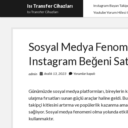
Isı Transfer Cihazları
Instagram Bayan Takipç
Isı Transfer Cihazları
Youtube Yorum Hilesi
Sosyal Medya Fenom
Instagram Beğeni Satı
Aralık 13, 2023
Yorumlar kapalı
admin
Günümüzde sosyal medya platformları, bireylerin ke
ulaşma fırsatları sunan güçlü araçlar haline geldi. B
takipçi kitlesini artırma ve popülerlik kazanma amac
sağlıyor. Sosyal medya fenomeni olma yolunda etkili
kullanmaktır.