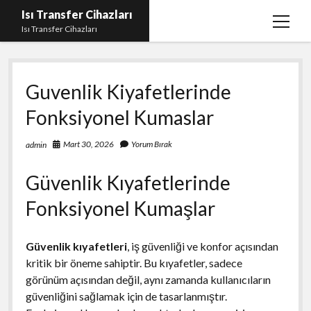
Isı Transfer Cihazları
menüy
Isı Transfer Cihazları
aç
Instagram Bayan Takipçi Yükseltme Hilesi Parasız
Guvenlik Kiyafetlerinde
Instagram Beğeni Yükseltme Ücretsiz
Fonksiyonel Kumaslar
instagram gizli hesap görme uygulaması
Liste
Mart 30, 2026
Yorum Bırak
admin
Sayfa Listesi
Güvenlik Kıyafetlerinde
Youtube Yorum Hilesi Gerçek
Fonksiyonel Kumaşlar
Güvenlik kıyafetleri
, iş güvenliği ve konfor açısından
kritik bir öneme sahiptir. Bu kıyafetler, sadece
görünüm açısından değil, aynı zamanda kullanıcıların
güvenliğini sağlamak için de tasarlanmıştır.