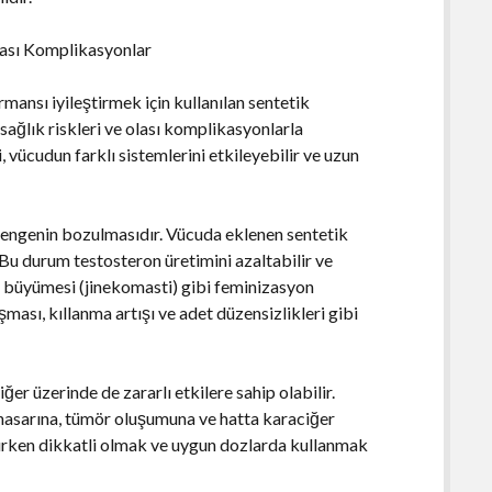
Olası Komplikasyonlar
rmansı iyileştirmek için kullanılan sentetik
sağlık riskleri ve olası komplikasyonlarla
i, vücudun farklı sistemlerini etkileyebilir ve uzun
l dengenin bozulmasıdır. Vücuda eklenen sentetik
 Bu durum testosteron üretimini azaltabilir ve
e büyümesi (jinekomasti) gibi feminizasyon
aşması, kıllanma artışı ve adet düzensizlikleri gibi
er üzerinde de zararlı etkilere sahip olabilir.
 hasarına, tümör oluşumuna ve hatta karaciğer
lanırken dikkatli olmak ve uygun dozlarda kullanmak