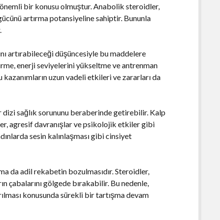
 önemli bir konusu olmuştur. Anabolik steroidler,
 gücünü artırma potansiyeline sahiptir. Bununla
.
ını artırabileceği düşüncesiyle bu maddelere
tirme, enerji seviyelerini yükseltme ve antrenman
u kazanımların uzun vadeli etkileri ve zararları da
r dizi sağlık sorununu beraberinde getirebilir. Kalp
r, agresif davranışlar ve psikolojik etkiler gibi
dınlarda sesin kalınlaşması gibi cinsiyet
şma da adil rekabetin bozulmasıdır. Steroidler,
ın çabalarını gölgede bırakabilir. Bu nedenle,
ırılması konusunda sürekli bir tartışma devam