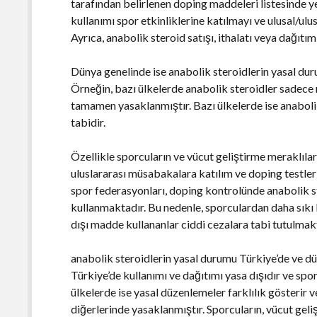
tarafından belirlenen doping maddeleri listesinde ye
kullanımı spor etkinliklerine katılmayı ve ulusal/ul
Ayrıca, anabolik steroid satışı, ithalatı veya dağıtımı
Dünya genelinde ise anabolik steroidlerin yasal dur
Örneğin, bazı ülkelerde anabolik steroidler sadece r
tamamen yasaklanmıştır. Bazı ülkelerde ise anabolik
tabidir.
Özellikle sporcuların ve vücut geliştirme meraklılar
uluslararası müsabakalara katılım ve doping testler
spor federasyonları, doping kontrolünde anabolik st
kullanmaktadır. Bu nedenle, sporculardan daha sıkı 
dışı madde kullananlar ciddi cezalara tabi tutulmak
anabolik steroidlerin yasal durumu Türkiye’de ve d
Türkiye’de kullanımı ve dağıtımı yasa dışıdır ve spo
ülkelerde ise yasal düzenlemeler farklılık gösterir v
diğerlerinde yasaklanmıştır. Sporcuların, vücut gel