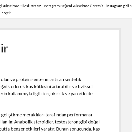
i Yükseltme Hilesi Parasız
Instagram Beğeni Yükseltme Ücretsiz
instagram gizli
 Gerçek
ir
 olan ve protein sentezini artıran sentetik
vik ederek kas kütlesini artırabilir ve fiziksel
rin kullanımıyla ilgili birçok risk ve yan etki de
 geliştirme meraklıları tarafından performansı
lanılır. Anabolik steroidler, testosteron gibi doğal
cutta benzer etkileri yaratır. Bunun sonucunda, kas