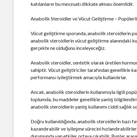
katılanların bu mevzuatı dikkate alması önemlidir.
Anabolik Steroidler ve Vücut Geliştirme – Popülerli
Vücut geliştirme sporunda, anabolik steroidlerin pop
anabolik steroidlerin vücut geliştirme alanındaki kul
gerçekte ne olduğunu inceleyeceğiz.
Anabolik steroidler, sentetik olarak üretilen hormo
sahiptir. Vücut geliştiriciler tarafından genellikle k
performansı iyileştirmek amacıyla kullanılırlar.
Ancak, anabolik steroidlerin kullanımıyla ilgili po
toplumda, bu maddeler genellikle yanlış bilgilendirme
anabolik steroidlerin yanlış kullanımı ciddi sağlık so
Doğru kullanıldığında, anabolik steroidlerin bazı fayd
kazandırabilir ve iyileşme sürecini hızlandırabilirle
durumunda yan etkiler ortaya çıkabilir. Bunlar arası