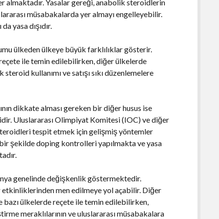
r almaktadır. Yasalar gereği, anabolik steroidlerin
uslararası müsabakalarda yer almayı engelleyebilir.
 da yasa dışıdır.
umu ülkeden ülkeye büyük farklılıklar gösterir.
eçete ile temin edilebilirken, diğer ülkelerde
 steroid kullanımı ve satışı sıkı düzenlemelere
ının dikkate alması gereken bir diğer husus ise
idir. Uluslararası Olimpiyat Komitesi (IOC) ve diğer
eroidleri tespit etmek için gelişmiş yöntemler
bir şekilde doping kontrolleri yapılmakta ve yasa
tadır.
ünya genelinde değişkenlik göstermektedir.
r etkinliklerinden men edilmeye yol açabilir. Diğer
e bazı ülkelerde reçete ile temin edilebilirken,
iştirme meraklılarının ve uluslararası müsabakalara