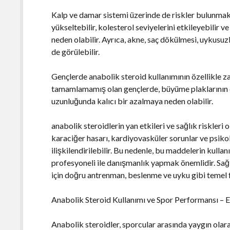
Kalp ve damar sistemi üzerinde de riskler bulunmakt
yükseltebilir, kolesterol seviyelerini etkileyebilir v
neden olabilir. Ayrıca, akne, saç dökülmesi, uykusuzlu
de görülebilir.
Gençlerde anabolik steroid kullanımının özellikle za
tamamlamamış olan gençlerde, büyüme plaklarının 
uzunluğunda kalıcı bir azalmaya neden olabilir.
anabolik steroidlerin yan etkileri ve sağlık riskler
karaciğer hasarı, kardiyovasküler sorunlar ve psiko
ilişkilendirilebilir. Bu nedenle, bu maddelerin kul
profesyoneli ile danışmanlık yapmak önemlidir. Sağl
için doğru antrenman, beslenme ve uyku gibi temel 
Anabolik Steroid Kullanımı ve Spor Performansı – E
Anabolik steroidler, sporcular arasında yaygın olar