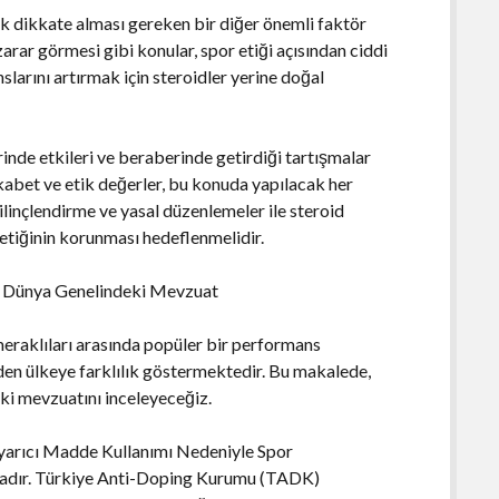
rak dikkate alması gereken bir diğer önemli faktör
 zarar görmesi gibi konular, spor etiği açısından ciddi
larını artırmak için steroidler yerine doğal
inde etkileri ve beraberinde getirdiği tartışmalar
ekabet ve etik değerler, bu konuda yapılacak her
bilinçlendirme ve yasal düzenlemeler ile steroid
 etiğinin korunması hedeflenmelidir.
ve Dünya Genelindeki Mevzuat
meraklıları arasında popüler bir performans
den ülkeye farklılık göstermektedir. Bu makalede,
ki mevzuatını inceleyeceğiz.
Uyarıcı Madde Kullanımı Nedeniyle Spor
dadır. Türkiye Anti-Doping Kurumu (TADK)