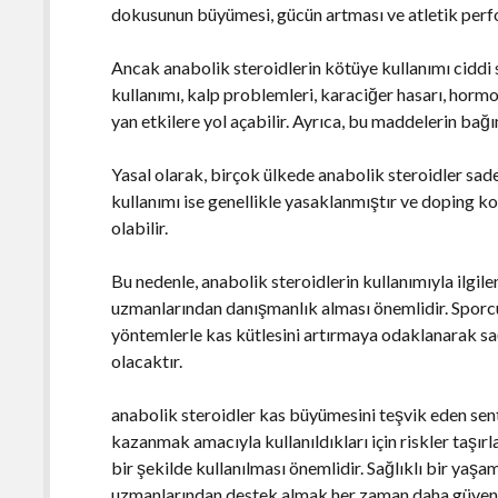
dokusunun büyümesi, gücün artması ve atletik perfo
Ancak anabolik steroidlerin kötüye kullanımı ciddi s
kullanımı, kalp problemleri, karaciğer hasarı, hormo
yan etkilere yol açabilir. Ayrıca, bu maddelerin bağı
Yasal olarak, birçok ülkede anabolik steroidler sadec
kullanımı ise genellikle yasaklanmıştır ve doping kon
olabilir.
Bu nedenle, anabolik steroidlerin kullanımıyla ilgile
uzmanlarından danışmanlık alması önemlidir. Sporcul
yöntemlerle kas kütlesini artırmaya odaklanarak sa
olacaktır.
anabolik steroidler kas büyümesini teşvik eden sent
kazanmak amacıyla kullanıldıkları için riskler taşırl
bir şekilde kullanılması önemlidir. Sağlıklı bir ya
uzmanlarından destek almak her zaman daha güvenl