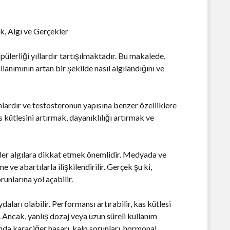
k, Algı ve Gerçekler
ülerliği yıllardır tartışılmaktadır. Bu makalede,
lanımının artan bir şekilde nasıl algılandığını ve
nlardır ve testosteronun yapısına benzer özelliklere
as kütlesini artırmak, dayanıklılığı artırmak ve
püler algılara dikkat etmek önemlidir. Medyada ve
 ve abartılarla ilişkilendirilir. Gerçek şu ki,
runlarına yol açabilir.
aları olabilir. Performansı artırabilir, kas kütlesi
r. Ancak, yanlış dozaj veya uzun süreli kullanım
nda karaciğer hasarı, kalp sorunları, hormonal