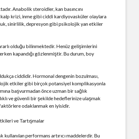
adır. Anabolik steroidler, kan basıncını
e kalp krizi, inme gibi ciddi kardiyovasküler olaylara
k, sinirlilik, depresyon gibi psikolojik yan etkiler
rarlı olduğu bilinmektedir. Henüz gelişimlerini
erken kapandığı gözlenmiştir. Bu durum, boy
i oldukça ciddidir. Hormonal dengenin bozulması,
lojik etkiler gibi birçok potansiyel komplikasyonla
lanımına başvurmadan önce uzman bir sağlık
ıklı ve güvenli bir şekilde hedeflerinize ulaşmak
faktörlere odaklanmak en iyisidir.
tkileri ve Tartışmalar
ak kullanılan performans artırıcı maddelerdir. Bu