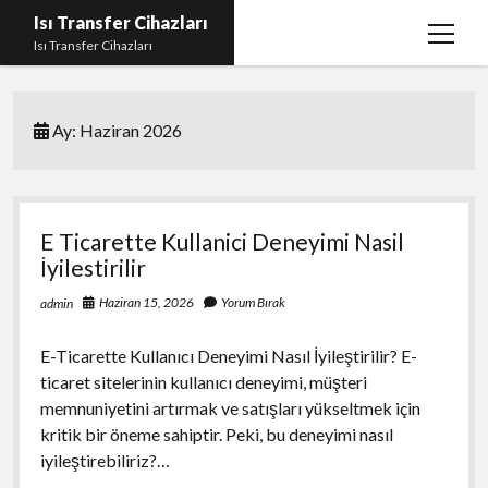
Isı Transfer Cihazları
menüy
Isı Transfer Cihazları
aç
Instagram Bayan Takipçi Yükseltme Hilesi Parasız
Ay:
Haziran 2026
Instagram Beğeni Yükseltme Ücretsiz
instagram gizli hesap görme uygulaması
Liste
E Ticarette Kullanici Deneyimi Nasil
Sayfa Listesi
İyilestirilir
Youtube Yorum Hilesi Gerçek
Haziran 15, 2026
Yorum Bırak
admin
E-Ticarette Kullanıcı Deneyimi Nasıl İyileştirilir? E-
ticaret sitelerinin kullanıcı deneyimi, müşteri
memnuniyetini artırmak ve satışları yükseltmek için
kritik bir öneme sahiptir. Peki, bu deneyimi nasıl
iyileştirebiliriz?…