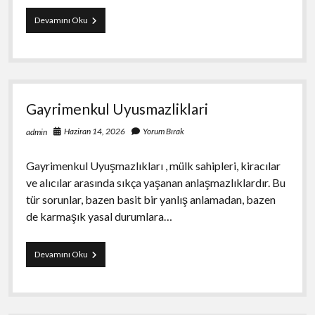
E
Devamını Oku
Ticarette
Kullanici
Deneyimi
Nasil
İyilestirilir
Gayrimenkul Uyusmazliklari
Haziran 14, 2026
Yorum Bırak
admin
Gayrimenkul Uyuşmazlıkları , mülk sahipleri, kiracılar
ve alıcılar arasında sıkça yaşanan anlaşmazlıklardır. Bu
tür sorunlar, bazen basit bir yanlış anlamadan, bazen
de karmaşık yasal durumlara…
Gayrimenkul
Devamını Oku
Uyusmazliklari