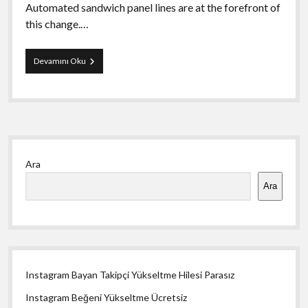
Automated sandwich panel lines are at the forefront of
this change.…
Why
Devamını Oku
Automated
Sandwich
Panel
Lines
Are
İn
Yan
High
Demand
Ara
Menü
Ara
Instagram Bayan Takipçi Yükseltme Hilesi Parasız
Instagram Beğeni Yükseltme Ücretsiz