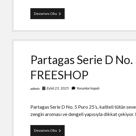
Bahis
Devamını Oku
Ve
Kumarın
Erkekler
Üzerindeki
Etkileri
Partagas Serie D No.
FREESHOP
Eylül 23, 2025
Yorumlar kapalı
admin
Partagas Serie D No. 5 Puro 25’s, kaliteli tütün sev
zengin aroması ve dengeli yapısıyla dikkat çekiyor
Partagas
Devamını Oku
Serie