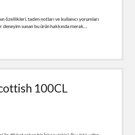
özellikleri, tadım notları ve kullanıcı yorumları
bir deneyim sunan bu ürün hakkında merak…
Scottish 100CL
le dikkat çeken bir İskoç viskisi. Bu viski, yıllar