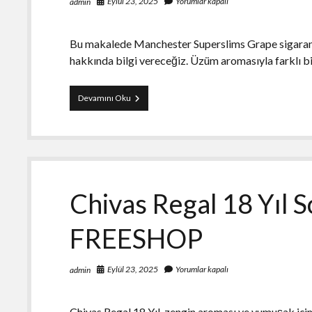
Eylül 23, 2025
Yorumlar kapalı
admin
Bu makalede Manchester Superslims Grape sigaranın 
hakkında bilgi vereceğiz. Üzüm aromasıyla farklı 
Manchester
Devamını Oku
Superslims
Grape
sigara-
Üzüm
aromalı
Chivas Regal 18 Yıl 
FREESHOP
Eylül 23, 2025
Yorumlar kapalı
admin
Chivas Regal 18 Yıl, zengin aroması ve yumuşak içimi i