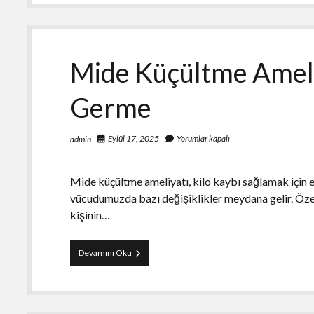
A
Binance
Account
With
Referral
Mide Küçültme Ameliy
Code
Germe
Eylül 17, 2025
Yorumlar kapalı
admin
Mide küçültme ameliyatı, kilo kaybı sağlamak için e
vücudumuzda bazı değişiklikler meydana gelir. Özel
kişinin…
Mide
Devamını Oku
Küçültme
Ameliyatı
Sonrası
Cilt