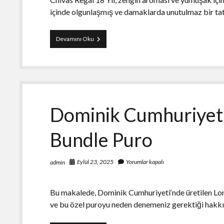
içinde olgunlaşmış ve damaklarda unutulmaz bir t
Chivas
Devamını Oku
Regal
18
Yıl
Scottish
100CL
FREESHOP
Dominik Cumhuriyeti
Bundle Puro
Eylül 23, 2025
Yorumlar kapalı
admin
Bu makalede, Dominik Cumhuriyeti‘nde üretilen Long
ve bu özel puroyu neden denemeniz gerektiği hakkı