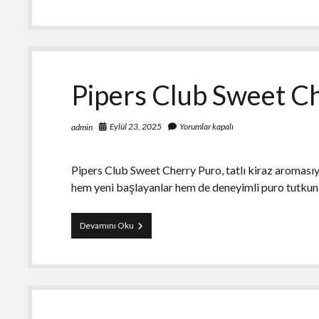
D
No.
5
Puro
25’s
FREESHOP
Pipers Club Sweet Ch
Eylül 23, 2025
Yorumlar kapalı
admin
Pipers Club Sweet Cherry Puro, tatlı kiraz aromasıyl
hem yeni başlayanlar hem de deneyimli puro tutkun
Pipers
Devamını Oku
Club
Sweet
Cherry
Puro
–
10’s