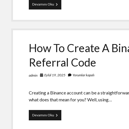
Dominik
Devamını Oku
Cumhuriyeti
5
Long
Laguito
Bundle
Puro
How To Create A Bin
Referral Code
Eylül 19, 2025
Yorumlar kapalı
admin
Creating a Binance account can be a straightforward
what does that mean for you? Well, using…
How
Devamını Oku
To
Create