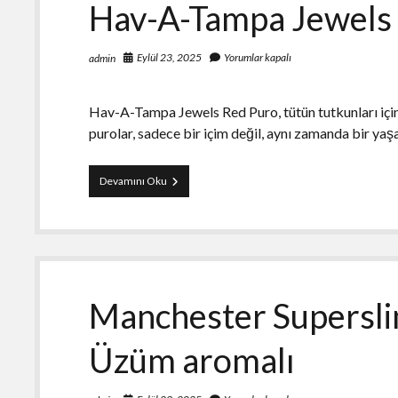
Hav-A-Tampa Jewels 
Eylül 23, 2025
Yorumlar kapalı
admin
Hav-A-Tampa Jewels Red Puro, tütün tutkunları için
purolar, sadece bir içim değil, aynı zamanda bir ya
Hav-
Devamını Oku
A-
Tampa
Jewels
Red
Puro
–
5’s
Manchester Supersli
Üzüm aromalı