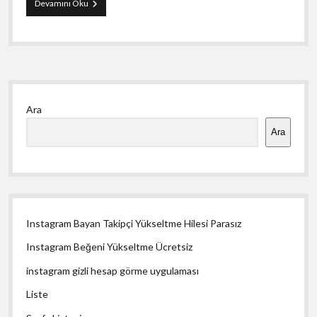
Slottica
Devamını Oku
Kasyno
w
Polsce
Yan
Ara
Menü
Ara
Instagram Bayan Takipçi Yükseltme Hilesi Parasız
Instagram Beğeni Yükseltme Ücretsiz
instagram gizli hesap görme uygulaması
Liste