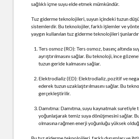
sağlıklı içme suyu elde etmek mümkündür.
Tuz giderme teknolojileri, suyun içindeki tuzun dü
sistemlerdir. Bu teknolojiler, farklı işlemler ve yönt
yaygın kullanılan tuz giderme teknolojileri şunlardır
Ters osmoz (RO): Ters osmoz, basınç altında su
ayrıştırılmasını sağlar. Bu teknoloji, ince gözene
tuzun geride kalmasını sağlar.
Elektrodializ (ED): Elektrodializ, pozitif ve ne
ederek tuzun uzaklaştırılmasını sağlar. Bu teknol
gerçekleştirilir.
Damıtma: Damıtma, suyu kaynatmak suretiyle t
yoğunlaşarak temiz suya dönüşmesini sağlar. Bu y
olmasına rağmen enerji yoğunluğu yüksek olduğun
Bu tuz giderme teknolojileri, farklı durumları ve ihti