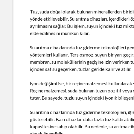
Tuz, suda doğal olarak bulunan minerallerden biridir
yönde etkileyebilir. Su arıtma cihazları, içerdikleri 
ayrılmasını sağlar. Bu işlem, suyun içindeki tuz mikt
elde edilmesini mümkün kılar.
Su arıtma cihazlarında tuz giderme teknolojileri gen
yöntemleri kullanır. Ters osmoz, suyun bir yarı geç
membran, su moleküllerinin geçişine izin verirken tu
içinden saf su geçerken, tuzlar geride kalır ve atılır.
İyon değişimi ise, bir reçine malzemesi kullanılarak s
Reçine malzemesi, suda bulunan tuzun pozitif veya n
tutar. Bu sayede, tuzlu suyun içindeki iyonik bileşenl
Su arıtma cihazlarında tuz giderme teknolojileri, işlev
gösterebilir. Bazı cihazlar daha fazla tuz kaldırabi
kapasitesine sahip olabilir. Bu nedenle, su arıtma c
almak önemlidir.