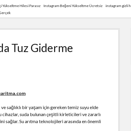
i Yükseltme Hilesi Parasız
Instagram Beğeni Yükseltme Ücretsiz
instagram gizli
 Gerçek
nda Tuz Giderme
uaritma.com
k ve sağlıklı bir yaşam için gereken temiz suyu elde
ihazlar, suda bulunan çeşitli kirleticileri ve zararlı
ni sağlar. Su arıtma teknolojileri arasında en önemli