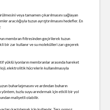
şürülmesini veya tamamen çıkarılmasını sağlayan
emler aracılığıyla tuzun ayrıştırılmasını hedefler. En
:
yun membran filtresinden geçirilerek tuzun
kli bir zar kullanır ve su molekülleri zarı geçerek
gatif yüklü iyonların membranlar arasında hareket
oji, elektrolitik hücrelerin kullanılmasıyla
uzun buharlaşmasını ve ardından buharın
öntem, tuzlu suyu arındırmak için etkili bir yol
dan maliyetli olabilir.
yaçları karşılamak için kullanılır. Ters osmoz,