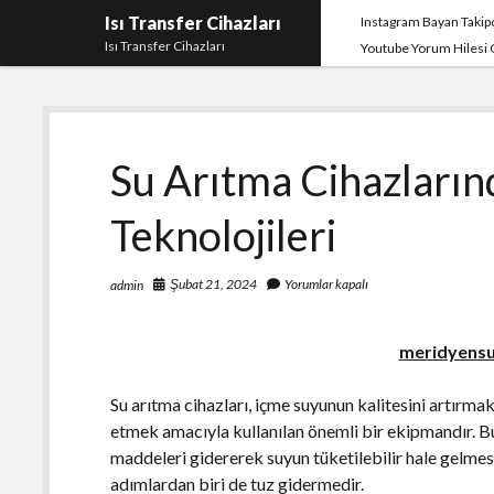
Isı Transfer Cihazları
Instagram Bayan Takipç
Isı Transfer Cihazları
Youtube Yorum Hilesi
Su Arıtma Cihazları
Teknolojileri
Şubat 21, 2024
Yorumlar kapalı
admin
meridyens
Su arıtma cihazları, içme suyunun kalitesini artırma
etmek amacıyla kullanılan önemli bir ekipmandır. Bu c
maddeleri gidererek suyun tüketilebilir hale gelmesi
adımlardan biri de tuz gidermedir.