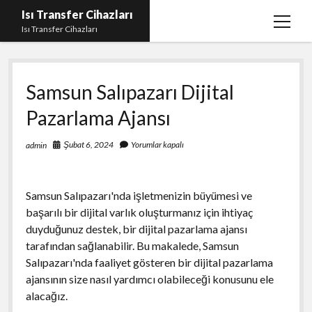
Isı Transfer Cihazları
menüy
Isı Transfer Cihazları
aç
Instagram Bayan Takipçi Yükseltme Hilesi Parasız
Samsun Salıpazarı Dijital
Instagram Beğeni Yükseltme Ücretsiz
Pazarlama Ajansı
instagram gizli hesap görme uygulaması
Liste
Şubat 6, 2024
Yorumlar kapalı
admin
Sayfa Listesi
Youtube Yorum Hilesi Gerçek
Samsun Salıpazarı'nda işletmenizin büyümesi ve
başarılı bir dijital varlık oluşturmanız için ihtiyaç
duyduğunuz destek, bir dijital pazarlama ajansı
tarafından sağlanabilir. Bu makalede, Samsun
Salıpazarı'nda faaliyet gösteren bir dijital pazarlama
ajansının size nasıl yardımcı olabileceği konusunu ele
alacağız.