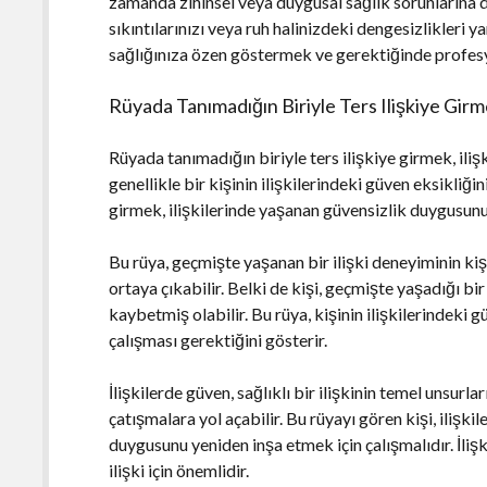
zamanda zihinsel veya duygusal sağlık sorunlarına d
sıkıntılarınızı veya ruh halinizdeki dengesizlikleri y
sağlığınıza özen göstermek ve gerektiğinde profes
Rüyada Tanımadığın Biriyle Ters Ilişkiye Girme
Rüyada tanımadığın biriyle ters ilişkiye girmek, iliş
genellikle bir kişinin ilişkilerindeki güven eksikliğin
girmek, ilişkilerinde yaşanan güvensizlik duygusunu 
Bu rüya, geçmişte yaşanan bir ilişki deneyiminin ki
ortaya çıkabilir. Belki de kişi, geçmişte yaşadığı 
kaybetmiş olabilir. Bu rüya, kişinin ilişkilerindeki
çalışması gerektiğini gösterir.
İlişkilerde güven, sağlıklı bir ilişkinin temel unsurla
çatışmalara yol açabilir. Bu rüyayı gören kişi, ilişk
duygusunu yeniden inşa etmek için çalışmalıdır. İlişk
ilişki için önemlidir.