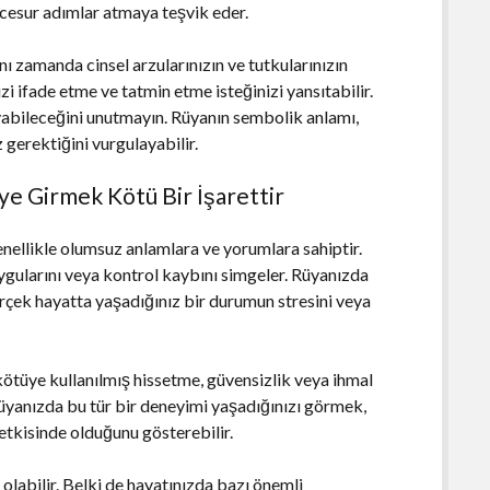
 cesur adımlar atmaya teşvik eder.
nı zamanda cinsel arzularınızın ve tutkularınızın
zi ifade etme ve tatmin etme isteğinizi yansıtabilir.
abileceğini unutmayın. Rüyanın sembolik anlamı,
 gerektiğini vurgulayabilir.
iye Girmek Kötü Bir İşarettir
enellikle olumsuz anlamlara ve yorumlara sahiptir.
duygularını veya kontrol kaybını simgeler. Rüyanızda
gerçek hayatta yaşadığınız bir durumun stresini veya
kötüye kullanılmış hissetme, güvensizlik veya ihmal
 Rüyanızda bu tür bir deneyimi yaşadığınızı görmek,
 etkisinde olduğunu gösterebilir.
olabilir. Belki de hayatınızda bazı önemli