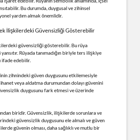
a işaret edebilir. Rüyanın sembolik anlamında, içsel
ansıtabilir. Bu durumda, duygusal ve zihinsel
yonel yardım almak önemlidir.
k İlişkilerdeki Güvensizliği Gösterebilir
kilerdeki güvensizliği gösterebilir. Bu rüya
i yansıtır. Rüyada tanımadığın biriyle ters ilişkiye
ifade edebilir.
şinin zihnindeki güven duygusunu etkilemesiyle
bir ihanet veya aldatma durumundan dolayı güvenini
 güvensizlik duygusunu fark etmesi ve üzerinde
rından biridir. Güvensizlik, ilişkilerde sorunlara ve
ilerindeki güvensizlik duygusunu ele almalı ve güven
ilerde güvenin olması, daha sağlıklı ve mutlu bir