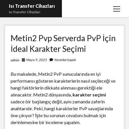
Isı Transfer Cihazları
menüy
Isı Transfer Cihazları
aç
Instagram Bayan Takipçi Yükseltme Hilesi Parasız
Metin2 Pvp Serverda PvP İçin
Instagram Beğeni Yükseltme Ücretsiz
İdeal Karakter Seçimi
instagram gizli hesap görme uygulaması
Liste
Mayıs 9, 2025
Yorumlar kapalı
admin
Sayfa Listesi
Bu makalede, Metin2 PvP sunucularında en iyi
Youtube Yorum Hilesi Gerçek
performansı gösteren karakterlerin nasıl seçileceği ve
hangi faktörlerin dikkate alınması gerektiği ele
alınacaktır. Metin2 dünyasında,
karakter seçimi
sadece bir başlangıç değil, aynı zamanda zaferin
anahtarıdır. Peki, hangi karakterler PvP savaşlarında
öne çıkıyor? İşte bu sorunun cevabını bulmak için
derinlemesine bir inceleme yapalım.