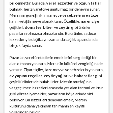
bir cennettir. Burada,
yerel lezzetler
ve
özgün tatlar
bulmak, her ziyaretçiye unutulmaz bir deneyim sunar.
Mersin’in güneşli iklimi, meyve ve sebzelerin en taze
halini yetiştirmeye olanak tanır. Özellikle,
narenciye
çeşitleri,
domates
,
biber
ve
zeytin
gibi ürünler,
pazarların olmazsa olmazlarıdır. Bu ürünler, sadece
lezzetleriyle değil, aynı zamanda sağlık açısından da
birçok fayda sunar.
Pazarlar, yerel üreticilerin emeklerini sergilediği bir
alan olmanın yanı sıra, Mersin’in kültürel zenginliğini de
yansıtır. Ziyaretçiler, taze meyve ve sebzelerin yanı sıra,
ev yapımı reçeller
,
zeytinyağları
ve
baharatlar
gibi
çeşitli ürünleri de bulabilirler. Mersin mutfağının
vazgeçilmez lezzetleri arasında yer alan tantuni ve kısır
gibi yöresel yemekler, pazarların köşelerinde sizi
bekliyor. Bu lezzetleri deneyimlemek, Mersin
kültürünü daha yakından tanımanın en keyifli
yollarından biridir.