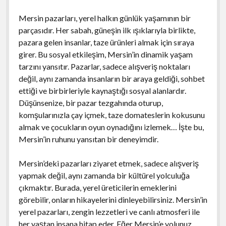
Mersin pazarları, yerel halkın günlük yaşamının bir
parçasıdır. Her sabah, güneşin ilk ışıklarıyla birlikte,
pazara gelen insanlar, taze ürünleri almak için sıraya
girer. Bu sosyal etkileşim, Mersin’in dinamik yaşam
tarzını yansıtır. Pazarlar, sadece alışveriş noktaları
değil, aynı zamanda insanların bir araya geldiği, sohbet
ettiği ve birbirleriyle kaynaştığı sosyal alanlardır.
Düşünsenize, bir pazar tezgahında oturup,
komşularınızla çay içmek, taze domateslerin kokusunu
almak ve çocukların oyun oynadığını izlemek… İşte bu,
Mersin’in ruhunu yansıtan bir deneyimdir.
Mersin’deki pazarları ziyaret etmek, sadece alışveriş
yapmak değil, aynı zamanda bir kültürel yolculuğa
çıkmaktır. Burada, yerel üreticilerin emeklerini
görebilir, onların hikayelerini dinleyebilirsiniz. Mersin’in
yerel pazarları, zengin lezzetleri ve canlı atmosferi ile
her yaştan insana hitap eder. Eğer Mersin’e yolunuz