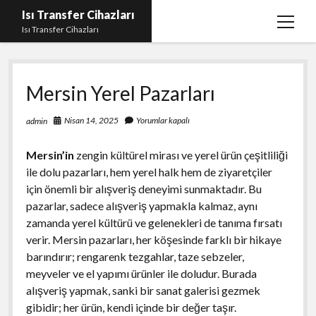
Isı Transfer Cihazları
menüy
Isı Transfer Cihazları
aç
Instagram Bayan Takipçi Yükseltme Hilesi Parasız
Mersin Yerel Pazarları
Instagram Beğeni Yükseltme Ücretsiz
instagram gizli hesap görme uygulaması
Nisan 14, 2025
Yorumlar kapalı
admin
Liste
Mersin’in
zengin kültürel mirası ve yerel ürün çeşitliliği
Sayfa Listesi
ile dolu pazarları, hem yerel halk hem de ziyaretçiler
için önemli bir alışveriş deneyimi sunmaktadır. Bu
Youtube Yorum Hilesi Gerçek
pazarlar, sadece alışveriş yapmakla kalmaz, aynı
zamanda yerel kültürü ve gelenekleri de tanıma fırsatı
verir. Mersin pazarları, her köşesinde farklı bir hikaye
barındırır; rengarenk tezgahlar, taze sebzeler,
meyveler ve el yapımı ürünler ile doludur. Burada
alışveriş yapmak, sanki bir sanat galerisi gezmek
gibidir; her ürün, kendi içinde bir değer taşır.