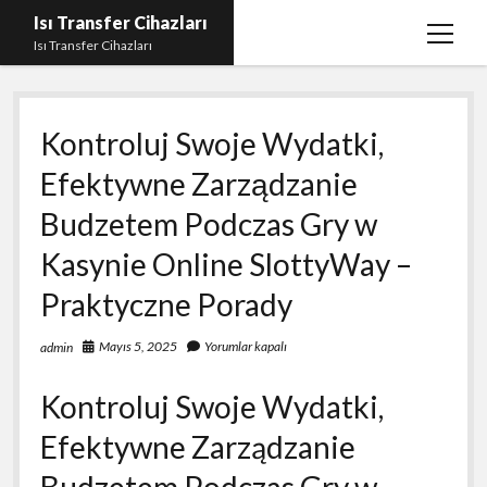
Isı Transfer Cihazları
menüy
Isı Transfer Cihazları
aç
Instagram Bayan Takipçi Yükseltme Hilesi Parasız
Kontroluj Swoje Wydatki,
Instagram Beğeni Yükseltme Ücretsiz
Efektywne Zarządzanie
instagram gizli hesap görme uygulaması
Budzetem Podczas Gry w
Liste
Kasynie Online SlottyWay –
Sayfa Listesi
Praktyczne Porady
Youtube Yorum Hilesi Gerçek
Mayıs 5, 2025
Yorumlar kapalı
admin
Kontroluj Swoje Wydatki,
Efektywne Zarządzanie
Budzetem Podczas Gry w