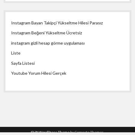
Instagram Bayan Takipçi Yükseltme Hilesi Parasız
Instagram Beğeni Yükseltme Ücretsiz
instagram gizli hesap görme uygulaması
Liste
Sayfa Listesi
Youtube Yorum Hilesi Gerçek
Shift WordPress Theme
by Compete Themes.