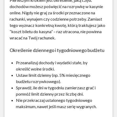
Pierwszym krokiem jest określenie, jaką część
dochodów możesz poświęcić na rozrywkę w kasynie
online. Nigdy nie graj za środki przeznaczone na
rachunki, wynajem czy codzienne potrzeby. Zamiast
tego wyznacz konkretną kwotę, którą traktujesz jako
“koszt biletu do kasyna” – raz utracona, nie powinna
wracać na Twój rachunek.
Określenie dziennego i tygodniowego budżetu
Przeanalizuj dochody i wydatki stałe, by
określić wolne środki.
Ustaw limit dzienny (np. 5% miesięcznego
budżetu rozrywkowego).
Sprawdź, ile dni w tygodniu zamierzasz grać i
pomnóż limit dzienny przez liczbę dni.
Nie przekraczaj ustalonego tygodniowego
maksimum, nawet jeśli masz serię wygranych.