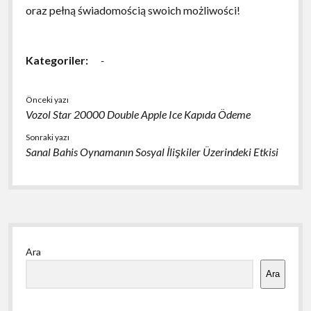
oraz pełną świadomością swoich możliwości!
Kategoriler:
-
Önceki yazı
Vozol Star 20000 Double Apple Ice Kapıda Ödeme
Sonraki yazı
Sanal Bahis Oynamanın Sosyal İlişkiler Üzerindeki Etkisi
Yan
Ara
Menü
Ara