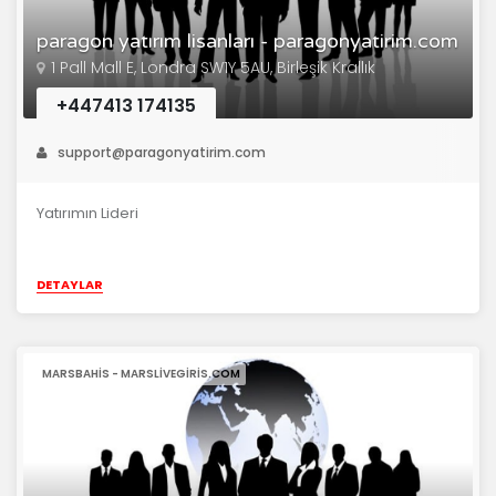
paragon yatırım lisanları - paragonyatirim.com
1 Pall Mall E, Londra SW1Y 5AU, Birleşik Krallık
+447413 174135
support@paragonyatirim.com
Yatırımın Lideri
DETAYLAR
MARSBAHIS - MARSLIVEGIRIS.COM