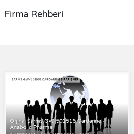
Firma Rehberi
SARMS GW-501516 CARDARINE SIPARIŞ VER
Orjinal Sarms GW-501516 Cardarine -
Anabolic Pharma