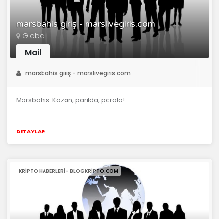
marsbahis giriş - marslivegiris.com
Global
Mail
marsbahis giriş - marslivegiris.com
Marsbahis: Kazan, parılda, parala!
DETAYLAR
KRIPTO HABERLERI - BLOGKRIPTO.COM