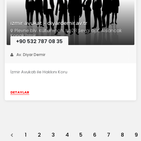
izmir avukat - diyardemir.av.tr
Plevne blv. Kültür mah. No28 Sevgi apt. Alsancak
Konak İzmir
+90 532 787 08 35
Av. Diyar Demir
İzmir Avukatı ile Hakkını Koru
DETAYLAR
Previous
1
2
3
4
5
6
7
8
9