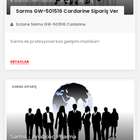
Sarms GW-501516 Cardarine Sipariş
Sarms GW-501516 Cardarine Sipariş Ver
Eczane Sarms GW-501516 Cardarine
Sarms ile profesyonel kas gelişimi mümkün!
DETAYLAR
SARMS SIPARIŞ
Sarms - Anabolic Pharma