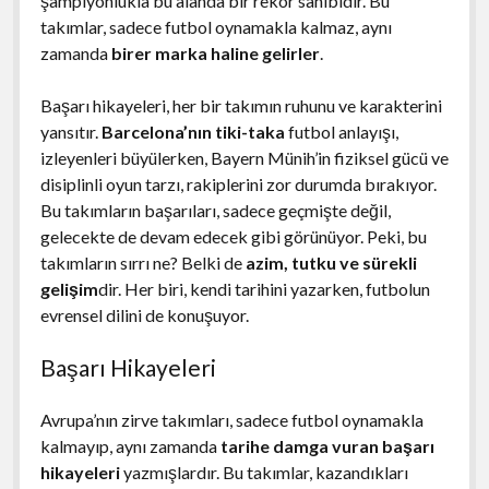
şampiyonlukla bu alanda bir rekor sahibidir. Bu
takımlar, sadece futbol oynamakla kalmaz, aynı
zamanda
birer marka haline gelirler
.
Başarı hikayeleri, her bir takımın ruhunu ve karakterini
yansıtır.
Barcelona’nın tiki-taka
futbol anlayışı,
izleyenleri büyülerken, Bayern Münih’in fiziksel gücü ve
disiplinli oyun tarzı, rakiplerini zor durumda bırakıyor.
Bu takımların başarıları, sadece geçmişte değil,
gelecekte de devam edecek gibi görünüyor. Peki, bu
takımların sırrı ne? Belki de
azim, tutku ve sürekli
gelişim
dir. Her biri, kendi tarihini yazarken, futbolun
evrensel dilini de konuşuyor.
Başarı Hikayeleri
Avrupa’nın zirve takımları, sadece futbol oynamakla
kalmayıp, aynı zamanda
tarihe damga vuran başarı
hikayeleri
yazmışlardır. Bu takımlar, kazandıkları