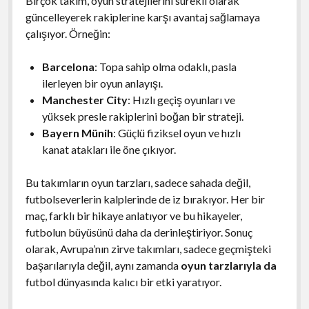
Birçok takım, oyun stratejilerini sürekli olarak
güncelleyerek rakiplerine karşı avantaj sağlamaya
çalışıyor. Örneğin:
Barcelona
: Topa sahip olma odaklı, pasla
ilerleyen bir oyun anlayışı.
Manchester City
: Hızlı geçiş oyunları ve
yüksek presle rakiplerini boğan bir strateji.
Bayern Münih
: Güçlü fiziksel oyun ve hızlı
kanat atakları ile öne çıkıyor.
Bu takımların oyun tarzları, sadece sahada değil,
futbolseverlerin kalplerinde de iz bırakıyor. Her bir
maç, farklı bir hikaye anlatıyor ve bu hikayeler,
futbolun büyüsünü daha da derinleştiriyor. Sonuç
olarak, Avrupa’nın zirve takımları, sadece geçmişteki
başarılarıyla değil, aynı zamanda
oyun tarzlarıyla da
futbol dünyasında kalıcı bir etki yaratıyor.