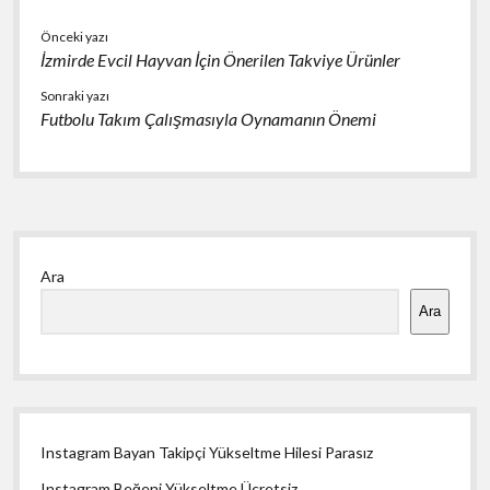
Önceki yazı
İzmirde Evcil Hayvan İçin Önerilen Takviye Ürünler
Sonraki yazı
Futbolu Takım Çalışmasıyla Oynamanın Önemi
Yan
Ara
Menü
Ara
Instagram Bayan Takipçi Yükseltme Hilesi Parasız
Instagram Beğeni Yükseltme Ücretsiz