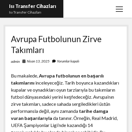
Isı Transfer Cihazları
menüy
Isı Transfer Cihazları
aç
Instagram Bayan Takipçi Yükseltme Hilesi Parasız
Avrupa Futbolunun Zirve
Instagram Beğeni Yükseltme Ücretsiz
Takımları
instagram gizli hesap görme uygulaması
Liste
Nisan 13, 2025
Yorumlar kapalı
admin
Sayfa Listesi
Bu makalede,
Avrupa futbolunun en başarılı
Youtube Yorum Hilesi Gerçek
takımlarını
inceleyeceğiz. Tarih boyunca kazandıkları
kupalar ve oynadıkları oyun tarzlarıyla bu takımların
futbol dünyasındaki yerini keşfedeceğiz. Avrupa’nın
zirve takımları, sadece sahada sergiledikleri üstün
performansla değil, aynı zamanda
tarihe damga
vuran başarılarıyla
da tanınır. Örneğin, Real Madrid,
UEFA Şampiyonlar Ligi’nde kazandığı 14