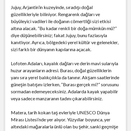
Jujuy, Arjantin’in kuzeyinde, sıradışı doğal
güzellikleriyle biliniyor. Rengarenk dağları ve
büyüleyici vadileri ile doğanın cömertliği sizi etkisi
altına alacak. “Bu kadar renkli bir doğa mümkün mü?”
diye düşünebilirsiniz; fakat Jujuy, bunu fazlasıyla
kanıtlıyor. Ayrıca, bölgedeki yerel kültür ve gelenekler,
sizi farklı bir dünyanın kapılarına açacak.
Lofoten Adaları, kayalık dağları ve derin mavi sularıyla
huzur arayanların adresi. Burası, doğal güzelliklerin
yanı sıra yerel balıkçılıkla da tanınır. Akşam saatlerinde
güneşin batışını izlerken, “Burası gerçek mi?” sorusunu
sormadan edemeyeceksiniz. Adalarda kayak yapabilir
veya sadece manzaranın tadını çıkarabilirsiniz.
Matera, tarih kokan taş evleriyle UNESCO Dünya
Mirası Listesi’nde yer alıyor. Yüzyıllar boyunca, yer
altındaki mağaralarla ünlü olan bu şehir, sanki geçmişe