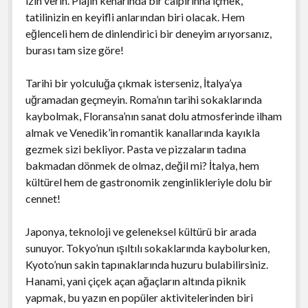
izin verin. Plajın kenarında bir caipirinha içmek,
tatilinizin en keyifli anlarından biri olacak. Hem
eğlenceli hem de dinlendirici bir deneyim arıyorsanız,
burası tam size göre!
Tarihi bir yolculuğa çıkmak isterseniz, İtalya’ya
uğramadan geçmeyin. Roma’nın tarihi sokaklarında
kaybolmak, Floransa’nın sanat dolu atmosferinde ilham
almak ve Venedik’in romantik kanallarında kayıkla
gezmek sizi bekliyor. Pasta ve pizzaların tadına
bakmadan dönmek de olmaz, değil mi? İtalya, hem
kültürel hem de gastronomik zenginlikleriyle dolu bir
cennet!
Japonya, teknoloji ve geleneksel kültürü bir arada
sunuyor. Tokyo’nun ışıltılı sokaklarında kaybolurken,
Kyoto’nun sakin tapınaklarında huzuru bulabilirsiniz.
Hanami, yani çiçek açan ağaçların altında piknik
yapmak, bu yazın en popüler aktivitelerinden biri