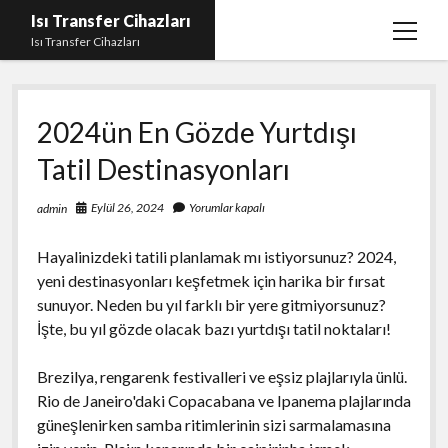
Isı Transfer Cihazları
menüy
Isı Transfer Cihazları
aç
Instagram Bayan Takipçi Yükseltme Hilesi Parasız
2024ün En Gözde Yurtdışı
Instagram Beğeni Yükseltme Ücretsiz
Tatil Destinasyonları
instagram gizli hesap görme uygulaması
Liste
Eylül 26, 2024
Yorumlar kapalı
admin
Sayfa Listesi
Hayalinizdeki tatili planlamak mı istiyorsunuz? 2024,
Youtube Yorum Hilesi Gerçek
yeni destinasyonları keşfetmek için harika bir fırsat
sunuyor. Neden bu yıl farklı bir yere gitmiyorsunuz?
İşte, bu yıl gözde olacak bazı yurtdışı tatil noktaları!
Brezilya, rengarenk festivalleri ve eşsiz plajlarıyla ünlü.
Rio de Janeiro'daki Copacabana ve Ipanema plajlarında
güneşlenirken samba ritimlerinin sizi sarmalamasına