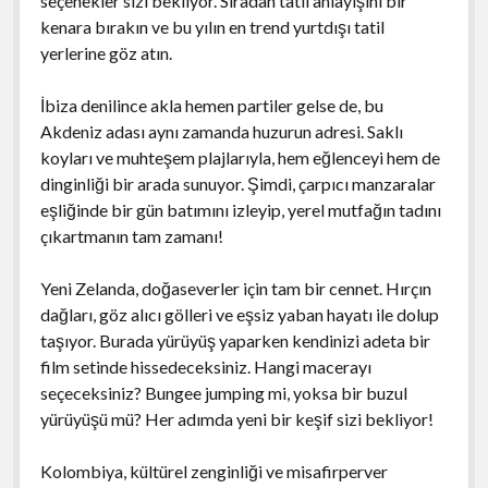
seçenekler sizi bekliyor. Sıradan tatil anlayışını bir
kenara bırakın ve bu yılın en trend yurtdışı tatil
yerlerine göz atın.
İbiza denilince akla hemen partiler gelse de, bu
Akdeniz adası aynı zamanda huzurun adresi. Saklı
koyları ve muhteşem plajlarıyla, hem eğlenceyi hem de
dinginliği bir arada sunuyor. Şimdi, çarpıcı manzaralar
eşliğinde bir gün batımını izleyip, yerel mutfağın tadını
çıkartmanın tam zamanı!
Yeni Zelanda, doğaseverler için tam bir cennet. Hırçın
dağları, göz alıcı gölleri ve eşsiz yaban hayatı ile dolup
taşıyor. Burada yürüyüş yaparken kendinizi adeta bir
film setinde hissedeceksiniz. Hangi macerayı
seçeceksiniz? Bungee jumping mi, yoksa bir buzul
yürüyüşü mü? Her adımda yeni bir keşif sizi bekliyor!
Kolombiya, kültürel zenginliği ve misafirperver