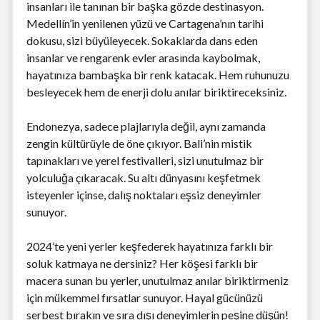
insanları ile tanınan bir başka gözde destinasyon.
Medellín’in yenilenen yüzü ve Cartagena’nın tarihi
dokusu, sizi büyüleyecek. Sokaklarda dans eden
insanlar ve rengarenk evler arasında kaybolmak,
hayatınıza bambaşka bir renk katacak. Hem ruhunuzu
besleyecek hem de enerji dolu anılar biriktireceksiniz.
Endonezya, sadece plajlarıyla değil, aynı zamanda
zengin kültürüyle de öne çıkıyor. Bali’nin mistik
tapınakları ve yerel festivalleri, sizi unutulmaz bir
yolculuğa çıkaracak. Su altı dünyasını keşfetmek
isteyenler içinse, dalış noktaları eşsiz deneyimler
sunuyor.
2024’te yeni yerler keşfederek hayatınıza farklı bir
soluk katmaya ne dersiniz? Her köşesi farklı bir
macera sunan bu yerler, unutulmaz anılar biriktirmeniz
için mükemmel fırsatlar sunuyor. Hayal gücünüzü
serbest bırakın ve sıra dışı deneyimlerin peşine düşün!